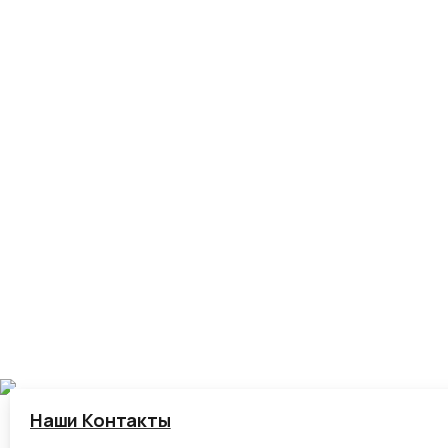
+375(29) 387-15-75
+375(29) 347-15-75
infosnab.by@mail.ru
Наши Контакты