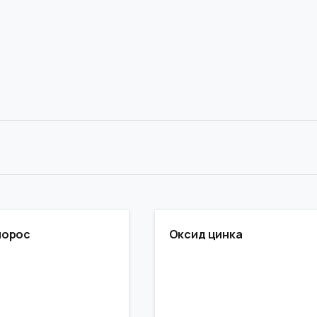
порос
Оксид цинка