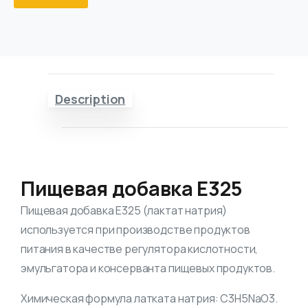
Description
Пищевая добавка Е325
Пищевая добавка Е325 (лактат натрия)
используется при производстве продуктов
питания в качестве регулятора кислотности,
эмульгатора и консерванта пищевых продуктов.
Химическая формула латката натрия: С3Н5NaO3.