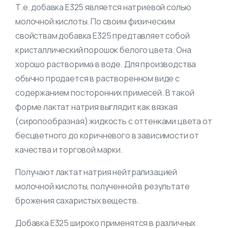
Т.е. добавка Е325 является натриевой солью
молочной кислоты.​ По своим физическим
свойствам добавка Е325 предтавляет собой
кристаллический порошок белого цвета. Она
хорошо растворима в воде. Для производства
обычно продается в растворенном виде с
содержанием посторонних примесей. В такой
форме лактат натрия выглядит как вязкая
(сиропообразная) жидкость с оттенками цвета от
бесцветного до коричневого в зависимости от
качества и торговой марки.
Получают лактат натрия нейтрализацией
молочной кислоты, полученной в результате
брожения сахаристых веществ.
Добавка Е325 широко применятся в различных