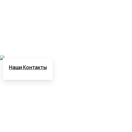
+375(29) 347-15-75
infosnab.by@mail.ru
Наши Контакты