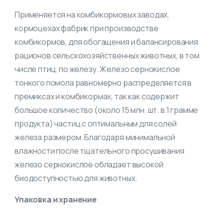
Применяется на комбикормовых заводах,
кормоцехах фабрик при производстве
комбикормов, для обогащения и балансирования
рационов сельскохозяйственных животных, в том
числе птиц, по железу. Железо сернокислое
тонкого помола равномерно распределяется в
премиксах и комбикормах, так как содержит
большое количество (около 15 млн. шт. в 1 грамме
продукта) частиц с оптимальным для солей
железа размером. Благодаря минимальной
влажности после тщательного просушивания
железо сернокислое обладает высокой
биодоступностью для животных.
Упаковка и хранение