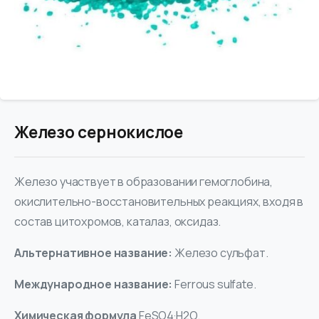
Железо сернокислое
Железо участвует в образовании гемоглобина,
окислительно-восстановительных реакциях, входя в
состав цитохромов, каталаз, оксидаз.
Альтернативное название:
Железо сульфат.
Международное название:
Ferrous sulfate.
Химическая формула
FeSO4·H2O.